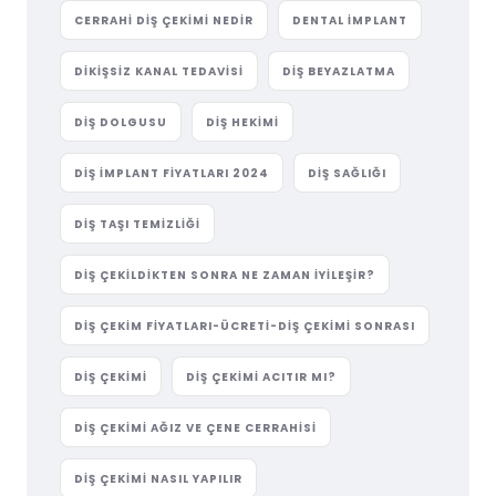
CERRAHI DIŞ ÇEKIMI NEDIR
DENTAL IMPLANT
DIKIŞSIZ KANAL TEDAVISI
DIŞ BEYAZLATMA
DIŞ DOLGUSU
DIŞ HEKIMI
DIŞ IMPLANT FIYATLARI 2024
DIŞ SAĞLIĞI
DIŞ TAŞI TEMIZLIĞI
DIŞ ÇEKILDIKTEN SONRA NE ZAMAN İYILEŞIR?
DIŞ ÇEKIM FIYATLARI-ÜCRETI-DIŞ ÇEKIMI SONRASI
DIŞ ÇEKIMI
DIŞ ÇEKIMI ACITIR MI?
DIŞ ÇEKIMI AĞIZ VE ÇENE CERRAHISI
DIŞ ÇEKIMI NASIL YAPILIR