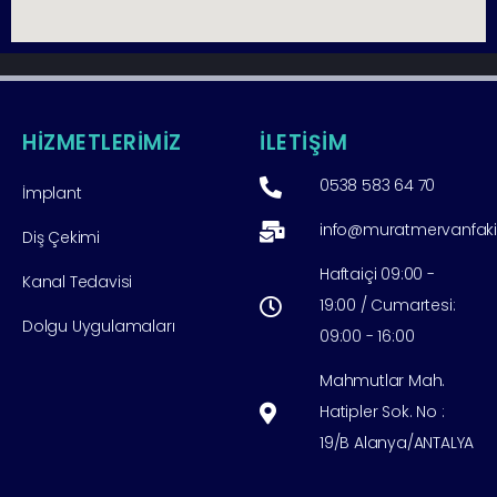
HİZMETLERİMİZ
İLETİŞİM
0538 583 64 70
İmplant
info@muratmervanfak
Diş Çekimi
Haftaiçi 09:00 -
Kanal Tedavisi
19:00 / Cumartesi:
Dolgu Uygulamaları
09:00 - 16:00
Mahmutlar Mah.
Hatipler Sok. No :
19/B Alanya/ANTALYA