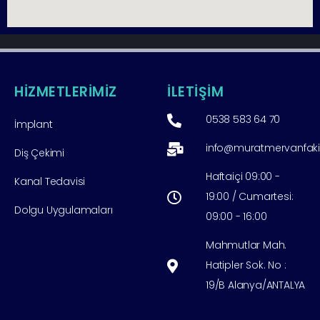
HİZMETLERİMİZ
İLETİŞİM
0538 583 64 70
İmplant
info@muratmervanfak
Diş Çekimi
Haftaiçi 09:00 -
Kanal Tedavisi
19:00 / Cumartesi:
Dolgu Uygulamaları
09:00 - 16:00
Mahmutlar Mah.
Hatipler Sok. No :
19/B Alanya/ANTALYA