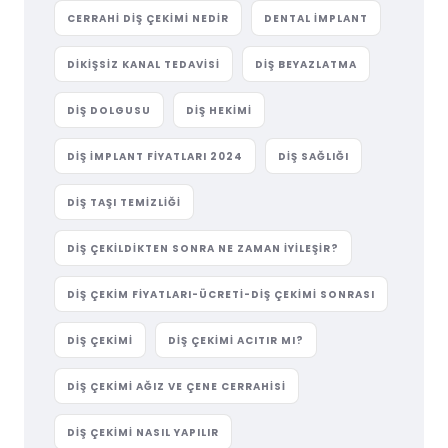
CERRAHI DIŞ ÇEKIMI NEDIR
DENTAL IMPLANT
DIKIŞSIZ KANAL TEDAVISI
DIŞ BEYAZLATMA
DIŞ DOLGUSU
DIŞ HEKIMI
DIŞ IMPLANT FIYATLARI 2024
DIŞ SAĞLIĞI
DIŞ TAŞI TEMIZLIĞI
DIŞ ÇEKILDIKTEN SONRA NE ZAMAN İYILEŞIR?
DIŞ ÇEKIM FIYATLARI-ÜCRETI-DIŞ ÇEKIMI SONRASI
DIŞ ÇEKIMI
DIŞ ÇEKIMI ACITIR MI?
DIŞ ÇEKIMI AĞIZ VE ÇENE CERRAHISI
DIŞ ÇEKIMI NASIL YAPILIR