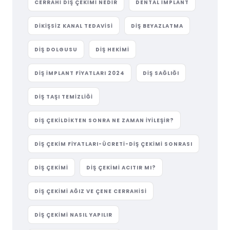
CERRAHI DIŞ ÇEKIMI NEDIR
DENTAL IMPLANT
DIKIŞSIZ KANAL TEDAVISI
DIŞ BEYAZLATMA
DIŞ DOLGUSU
DIŞ HEKIMI
DIŞ IMPLANT FIYATLARI 2024
DIŞ SAĞLIĞI
DIŞ TAŞI TEMIZLIĞI
DIŞ ÇEKILDIKTEN SONRA NE ZAMAN İYILEŞIR?
DIŞ ÇEKIM FIYATLARI-ÜCRETI-DIŞ ÇEKIMI SONRASI
DIŞ ÇEKIMI
DIŞ ÇEKIMI ACITIR MI?
DIŞ ÇEKIMI AĞIZ VE ÇENE CERRAHISI
DIŞ ÇEKIMI NASIL YAPILIR