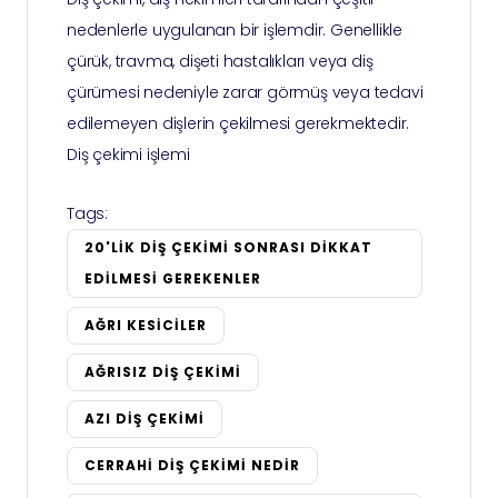
nedenlerle uygulanan bir işlemdir. Genellikle
çürük, travma, dişeti hastalıkları veya diş
çürümesi nedeniyle zarar görmüş veya tedavi
edilemeyen dişlerin çekilmesi gerekmektedir.
Diş çekimi işlemi
Tags:
20'LIK DIŞ ÇEKIMI SONRASI DIKKAT
EDILMESI GEREKENLER
AĞRI KESICILER
AĞRISIZ DIŞ ÇEKIMI
AZI DIŞ ÇEKIMI
CERRAHI DIŞ ÇEKIMI NEDIR