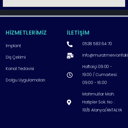
HİZMETLERİMİZ
İLETİŞİM
0538 583 64 70
İmplant
info@muratmervanfak
Diş Çekimi
Haftaiçi 09:00 -
Kanal Tedavisi
19:00 / Cumartesi:
Dolgu Uygulamaları
09:00 - 16:00
Mahmutlar Mah.
Hatipler Sok. No :
19/B Alanya/ANTALYA