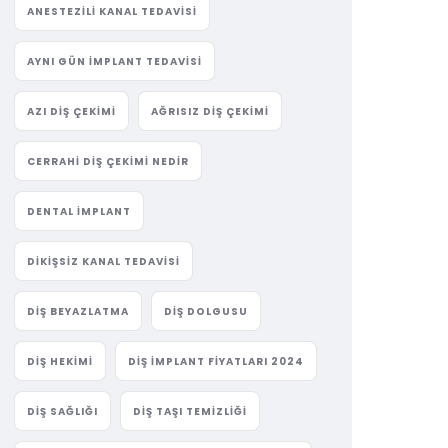
ANESTEZILI KANAL TEDAVISI
AYNI GÜN IMPLANT TEDAVISI
AZI DIŞ ÇEKIMI
AĞRISIZ DIŞ ÇEKIMI
CERRAHI DIŞ ÇEKIMI NEDIR
DENTAL IMPLANT
DIKIŞSIZ KANAL TEDAVISI
DIŞ BEYAZLATMA
DIŞ DOLGUSU
DIŞ HEKIMI
DIŞ IMPLANT FIYATLARI 2024
DIŞ SAĞLIĞI
DIŞ TAŞI TEMIZLIĞI