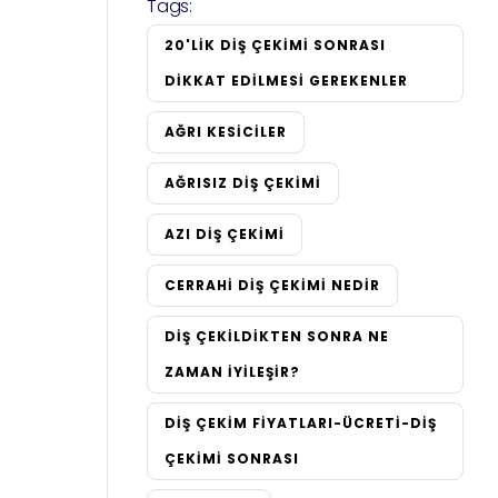
Tags:
20'LIK DIŞ ÇEKIMI SONRASI
DIKKAT EDILMESI GEREKENLER
AĞRI KESICILER
AĞRISIZ DIŞ ÇEKIMI
AZI DIŞ ÇEKIMI
CERRAHI DIŞ ÇEKIMI NEDIR
DIŞ ÇEKILDIKTEN SONRA NE
ZAMAN İYILEŞIR?
DIŞ ÇEKIM FIYATLARI-ÜCRETI-DIŞ
ÇEKIMI SONRASI