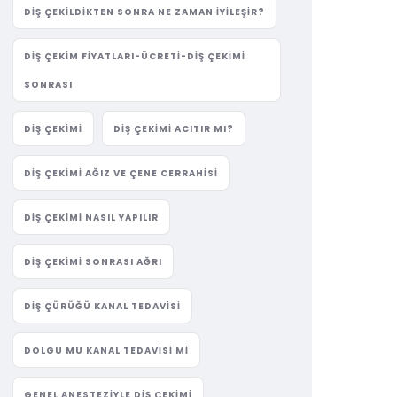
DIŞ ÇEKILDIKTEN SONRA NE ZAMAN İYILEŞIR?
DIŞ ÇEKIM FIYATLARI-ÜCRETI-DIŞ ÇEKIMI
SONRASI
DIŞ ÇEKIMI
DIŞ ÇEKIMI ACITIR MI?
DIŞ ÇEKIMI AĞIZ VE ÇENE CERRAHISI
DIŞ ÇEKIMI NASIL YAPILIR
DIŞ ÇEKIMI SONRASI AĞRI
DIŞ ÇÜRÜĞÜ KANAL TEDAVISI
DOLGU MU KANAL TEDAVISI MI
GENEL ANESTEZIYLE DIŞ ÇEKIMI