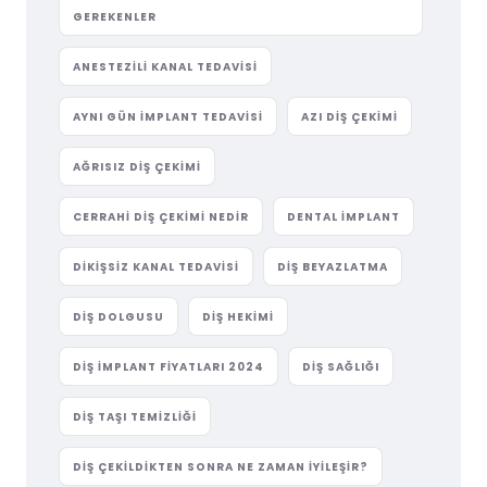
GEREKENLER
ANESTEZILI KANAL TEDAVISI
AYNI GÜN IMPLANT TEDAVISI
AZI DIŞ ÇEKIMI
AĞRISIZ DIŞ ÇEKIMI
CERRAHI DIŞ ÇEKIMI NEDIR
DENTAL IMPLANT
DIKIŞSIZ KANAL TEDAVISI
DIŞ BEYAZLATMA
DIŞ DOLGUSU
DIŞ HEKIMI
DIŞ IMPLANT FIYATLARI 2024
DIŞ SAĞLIĞI
DIŞ TAŞI TEMIZLIĞI
DIŞ ÇEKILDIKTEN SONRA NE ZAMAN İYILEŞIR?