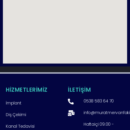
HİZMETLERİMİZ
İLETİŞİM
0538 583 64 70
İmplant
info@muratmervanfak
Diş Çekimi
Haftaiçi 09:00 -
Kanal Tedavisi