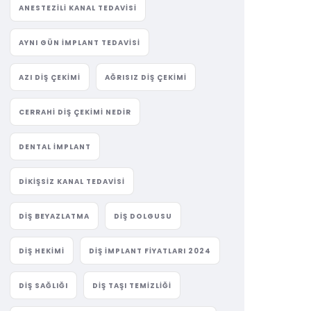
ANESTEZILI KANAL TEDAVISI
AYNI GÜN IMPLANT TEDAVISI
AZI DIŞ ÇEKIMI
AĞRISIZ DIŞ ÇEKIMI
CERRAHI DIŞ ÇEKIMI NEDIR
DENTAL IMPLANT
DIKIŞSIZ KANAL TEDAVISI
DIŞ BEYAZLATMA
DIŞ DOLGUSU
DIŞ HEKIMI
DIŞ IMPLANT FIYATLARI 2024
DIŞ SAĞLIĞI
DIŞ TAŞI TEMIZLIĞI