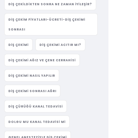
DIŞ ÇEKILDIKTEN SONRA NE ZAMAN İYILEŞIR?
DIŞ ÇEKIM FIYATLARI-ÜCRETI-DIŞ ÇEKIMI
SONRASI
DIŞ ÇEKIMI
DIŞ ÇEKIMI ACITIR MI?
DIŞ ÇEKIMI AĞIZ VE ÇENE CERRAHISI
DIŞ ÇEKIMI NASIL YAPILIR
DIŞ ÇEKIMI SONRASI AĞRI
DIŞ ÇÜRÜĞÜ KANAL TEDAVISI
DOLGU MU KANAL TEDAVISI MI
GENEL ANESTEZIYLE DIŞ ÇEKIMI