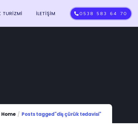
K TURIZMI
İLETIŞIM
0538 583 64 70
Home
Posts tagged"diş çürük tedavisi"