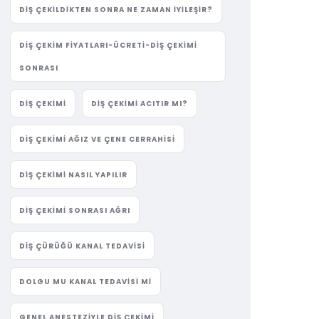
DIŞ ÇEKILDIKTEN SONRA NE ZAMAN İYILEŞIR?
DIŞ ÇEKIM FIYATLARI-ÜCRETI-DIŞ ÇEKIMI
SONRASI
DIŞ ÇEKIMI
DIŞ ÇEKIMI ACITIR MI?
DIŞ ÇEKIMI AĞIZ VE ÇENE CERRAHISI
DIŞ ÇEKIMI NASIL YAPILIR
DIŞ ÇEKIMI SONRASI AĞRI
DIŞ ÇÜRÜĞÜ KANAL TEDAVISI
DOLGU MU KANAL TEDAVISI MI
GENEL ANESTEZIYLE DIŞ ÇEKIMI