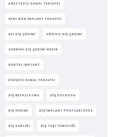
ANESTEZILI KANAL TEDAVISI
AYNI GÜN IMPLANT TEDAVISI
AZI DIŞ ÇEKIMI
AĞRISIZ DIŞ ÇEKIMI
CERRAHI DIŞ ÇEKIMI NEDIR
DENTAL IMPLANT
DIKIŞSIZ KANAL TEDAVISI
DIŞ BEYAZLATMA
DIŞ DOLGUSU
DIŞ HEKIMI
DIŞ IMPLANT FIYATLARI 2024
DIŞ SAĞLIĞI
DIŞ TAŞI TEMIZLIĞI