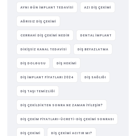
AYNI GÜN IMPLANT TEDAVISI
AZI DIŞ ÇEKIMI
AĞRISIZ DIŞ ÇEKIMI
CERRAHI DIŞ ÇEKIMI NEDIR
DENTAL IMPLANT
DIKIŞSIZ KANAL TEDAVISI
DIŞ BEYAZLATMA
DIŞ DOLGUSU
DIŞ HEKIMI
DIŞ IMPLANT FIYATLARI 2024
DIŞ SAĞLIĞI
DIŞ TAŞI TEMIZLIĞI
DIŞ ÇEKILDIKTEN SONRA NE ZAMAN İYILEŞIR?
DIŞ ÇEKIM FIYATLARI-ÜCRETI-DIŞ ÇEKIMI SONRASI
DIŞ ÇEKIMI
DIŞ ÇEKIMI ACITIR MI?