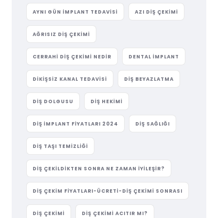
AYNI GÜN IMPLANT TEDAVISI
AZI DIŞ ÇEKIMI
AĞRISIZ DIŞ ÇEKIMI
CERRAHI DIŞ ÇEKIMI NEDIR
DENTAL IMPLANT
DIKIŞSIZ KANAL TEDAVISI
DIŞ BEYAZLATMA
DIŞ DOLGUSU
DIŞ HEKIMI
DIŞ IMPLANT FIYATLARI 2024
DIŞ SAĞLIĞI
DIŞ TAŞI TEMIZLIĞI
DIŞ ÇEKILDIKTEN SONRA NE ZAMAN İYILEŞIR?
DIŞ ÇEKIM FIYATLARI-ÜCRETI-DIŞ ÇEKIMI SONRASI
DIŞ ÇEKIMI
DIŞ ÇEKIMI ACITIR MI?