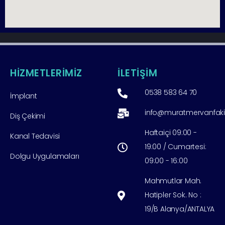
HİZMETLERİMİZ
İLETİŞİM
0538 583 64 70
İmplant
info@muratmervanfak
Diş Çekimi
Haftaiçi 09:00 -
Kanal Tedavisi
19:00 / Cumartesi:
Dolgu Uygulamaları
09:00 - 16:00
Mahmutlar Mah.
Hatipler Sok. No :
19/B Alanya/ANTALYA