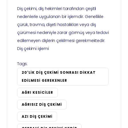
Diş çekimi, diş hekimleri tarafından çeşitli
nedenlerle uygulanan bir işlemdir. Genellikle
çürük, travma, dişeti hastalıkları veya diş
çürümesi nedeniyle zarar görmüş veya tedavi
edilemeyen dişlerin çekilmesi gerekmektedir.
Diş çekimi işlemi
Tags:
20'LIK DIŞ ÇEKIMI SONRASI DIKKAT
EDILMESI GEREKENLER
AĞRI KESICILER
AĞRISIZ DIŞ ÇEKIMI
AZI DIŞ ÇEKIMI