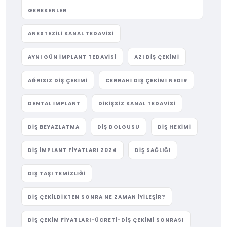
GEREKENLER
ANESTEZILI KANAL TEDAVISI
AYNI GÜN IMPLANT TEDAVISI
AZI DIŞ ÇEKIMI
AĞRISIZ DIŞ ÇEKIMI
CERRAHI DIŞ ÇEKIMI NEDIR
DENTAL IMPLANT
DIKIŞSIZ KANAL TEDAVISI
DIŞ BEYAZLATMA
DIŞ DOLGUSU
DIŞ HEKIMI
DIŞ IMPLANT FIYATLARI 2024
DIŞ SAĞLIĞI
DIŞ TAŞI TEMIZLIĞI
DIŞ ÇEKILDIKTEN SONRA NE ZAMAN İYILEŞIR?
DIŞ ÇEKIM FIYATLARI-ÜCRETI-DIŞ ÇEKIMI SONRASI