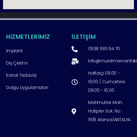
HİZMETLERİMİZ
İLETİŞİM
0538 583 64 70
İmplant
info@muratmervanfak
Diş Çekimi
Haftaiçi 09:00 -
Kanal Tedavisi
19:00 / Cumartesi:
Dolgu Uygulamaları
09:00 - 16:00
Mahmutlar Mah.
Hatipler Sok. No :
19/B Alanya/ANTALYA