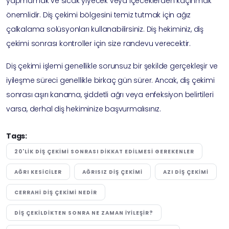
yapmamak ve sıcak yiyecek veya içeceklerden kaçınmak
önemlidir. Diş çekimi bölgesini temiz tutmak için ağız
çalkalama solüsyonları kullanabilirsiniz. Diş hekiminiz, diş
çekimi sonrası kontroller için size randevu verecektir.
Diş çekimi işlemi genellikle sorunsuz bir şekilde gerçekleşir ve
iyileşme süreci genellikle birkaç gün sürer. Ancak, diş çekimi
sonrası aşırı kanama, şiddetli ağrı veya enfeksiyon belirtileri
varsa, derhal diş hekiminize başvurmalısınız.
Tags:
20'LIK DIŞ ÇEKIMI SONRASI DIKKAT EDILMESI GEREKENLER
AĞRI KESICILER
AĞRISIZ DIŞ ÇEKIMI
AZI DIŞ ÇEKIMI
CERRAHI DIŞ ÇEKIMI NEDIR
DIŞ ÇEKILDIKTEN SONRA NE ZAMAN İYILEŞIR?