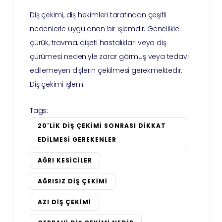
Diş çekimi, diş hekimleri tarafından çeşitli
nedenlerle uygulanan bir işlemdir. Genellikle
çürük, travma, dişeti hastalıkları veya diş
çürümesi nedeniyle zarar görmüş veya tedavi
edilemeyen dişlerin çekilmesi gerekmektedir.
Diş çekimi işlemi
Tags:
20'LIK DIŞ ÇEKIMI SONRASI DIKKAT
EDILMESI GEREKENLER
AĞRI KESICILER
AĞRISIZ DIŞ ÇEKIMI
AZI DIŞ ÇEKIMI