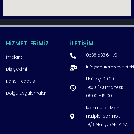
HİZMETLERİMİZ
İLETİŞİM
0538 583 64 70
İmplant
info@muratmervanfak
Diş Çekimi
Haftaiçi 09:00 -
Kanal Tedavisi
19:00 / Cumartesi:
Dolgu Uygulamaları
09:00 - 16:00
Mahmutlar Mah.
Hatipler Sok. No :
19/B Alanya/ANTALYA