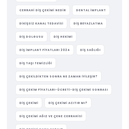
CERRAHI DIŞ ÇEKIMI NEDIR
DENTAL IMPLANT
DIKIŞSIZ KANAL TEDAVISI
DIŞ BEYAZLATMA
DIŞ DOLGUSU
DIŞ HEKIMI
DIŞ IMPLANT FIYATLARI 2024
DIŞ SAĞLIĞI
DIŞ TAŞI TEMIZLIĞI
DIŞ ÇEKILDIKTEN SONRA NE ZAMAN İYILEŞIR?
DIŞ ÇEKIM FIYATLARI-ÜCRETI-DIŞ ÇEKIMI SONRASI
DIŞ ÇEKIMI
DIŞ ÇEKIMI ACITIR MI?
DIŞ ÇEKIMI AĞIZ VE ÇENE CERRAHISI