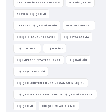
AYNI GÜN IMPLANT TEDAVISI
AZI DIŞ ÇEKIMI
AĞRISIZ DIŞ ÇEKIMI
CERRAHI DIŞ ÇEKIMI NEDIR
DENTAL IMPLANT
DIKIŞSIZ KANAL TEDAVISI
DIŞ BEYAZLATMA
DIŞ DOLGUSU
DIŞ HEKIMI
DIŞ IMPLANT FIYATLARI 2024
DIŞ SAĞLIĞI
DIŞ TAŞI TEMIZLIĞI
DIŞ ÇEKILDIKTEN SONRA NE ZAMAN İYILEŞIR?
DIŞ ÇEKIM FIYATLARI-ÜCRETI-DIŞ ÇEKIMI SONRASI
DIŞ ÇEKIMI
DIŞ ÇEKIMI ACITIR MI?