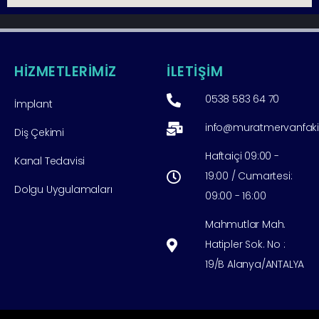
HİZMETLERİMİZ
İLETİŞİM
0538 583 64 70
İmplant
info@muratmervanfak
Diş Çekimi
Haftaiçi 09:00 -
Kanal Tedavisi
19:00 / Cumartesi:
Dolgu Uygulamaları
09:00 - 16:00
Mahmutlar Mah.
Hatipler Sok. No :
19/B Alanya/ANTALYA