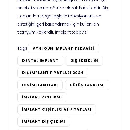
en etkili ve kalıcı çözüm olarak kabul edilir. Diş
implantları, doğal dişlerin fonksiyonunu ve
estetiğini geri kazandırmak için kullanılan
titanyum köklerdir. İmplant tedavisi,
Tags:
AYNI GÜN IMPLANT TEDAVISI
DENTAL IMPLANT
DIŞ EKSIKLIĞI
DIŞ IMPLANT FIYATLARI 2024
DIŞ IMPLANTLARI
GÜLÜŞ TASARIMI
IMPLANT ACITIRMI
IMPLANT ÇEŞITLERI VE FIYATLARI
IMPLANT DIŞ ÇEKIMI